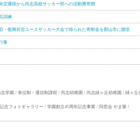
央交通様から尚志高校サッカー部への活動費寄贈
災訓練
旧・復興祈念ユースサッカー大会で得られた寄附金を郡山市に贈呈
行事
志学園 /
単位制・通信制課程 /
尚志幼稚園 /
尚志緑ヶ丘幼稚園 /
緑ヶ丘
年記念フォトギャラリー /
学園創立45周年記念事業 /
同窓会 やま脈 /
学校法人尚志学園 尚志高等学校