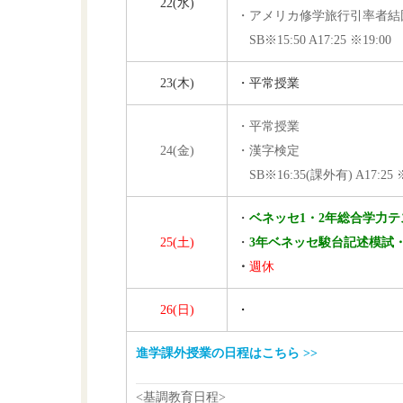
22(水)
・アメリカ修学旅行引率者
SB※15:50 A17:25 ※19:00
23(木)
・
平常授業
・
平常授業
24(金)
・漢字検定
SB※16:35(課外有) A17:25 ※
・
ベネッセ1・2年総合学力テ
25(土)
・
3年ベネッセ駿台記述模試
・
週休
26(日)
・
進学課外授業の日程はこちら >>
<基調教育日程>