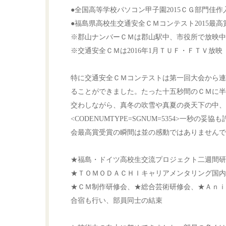
●全国高等学校パソコン甲子園2015ＣＧ部門佳作
●福島県高校生交通安全ＣＭコンテスト2015最高
※郡山ナンバーＣＭは郡山駅中、市役所で放映中
※交通安全ＣＭは2016年1月ＴＵＦ・ＦＴＶ放映
特に交通安全ＣＭコンテストは第一回大会から連
ることができました。たった十五秒間のＣＭに半
交わしながら、真冬の吹雪や真夏の炎天下の中、
<CODENUMTYPE=SGNUM=5354>一
会最高賞受賞の瞬間は並の感動ではありませんで
★福島・ドイツ高校生交流プロジェクト二週間研
★ＴＯＭＯＤＡＣＨＩキャリアメンタリング国内
★ＣＭ制作研修会、★総合芸術研修会、★Ａｎｉ
合宿も行い、部員同士の結束